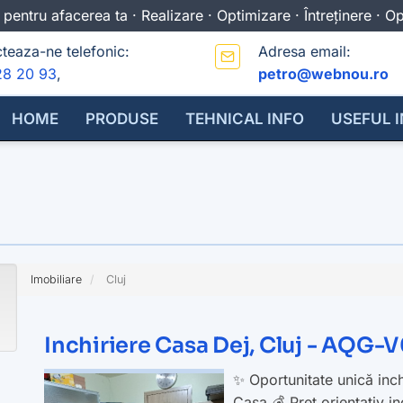
 pentru afacerea ta · Realizare · Optimizare · Întreținere · 
teaza-ne telefonic:
Adresa email:
28 20 93
,
petro@webnou.ro
HOME
PRODUSE
TEHNICAL INFO
USEFUL 
Imobiliare
Cluj
Inchiriere Casa Dej, Cluj - AQG
✨ Oportunitate unică inchi
Casa 💰 Preț orientativ i