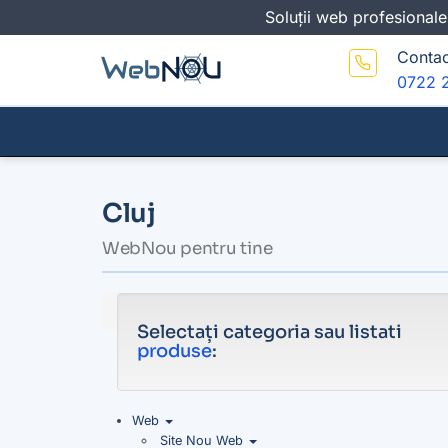
Soluții web profesionale
Contac
0722 
Cluj
WebNou pentru tine
Selectați categoria sau listati
produse
:
Web
Site Nou Web