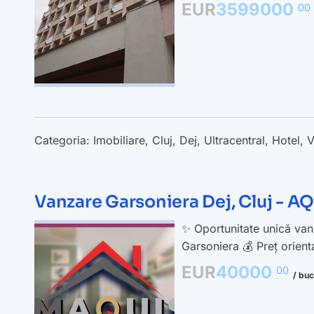
EUR
3599000
00
Categoria:
Imobiliare
,
Cluj
,
Dej
,
Ultracentral
,
Hotel
,
V
Vanzare Garsoniera Dej, Cluj -
✨ Oportunitate unică vanz
Garsoniera 💰 Preț orien
EUR
40000
00
/ buc