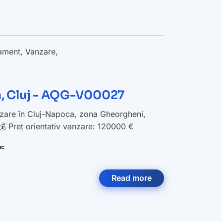
ament
,
Vanzare
,
, Cluj - AQG-V00027
nzare în Cluj-Napoca, zona Gheorgheni,
💰 Preț orientativ vanzare: 120000 €
uc
Read more