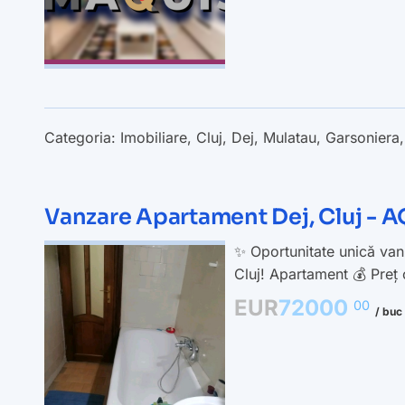
Categoria:
Imobiliare
,
Cluj
,
Dej
,
Mulatau
,
Garsoniera
Vanzare Apartament Dej, Cluj 
✨ Oportunitate unică vanz
Cluj! Apartament 💰 Preț 
EUR
72000
00
/ buc