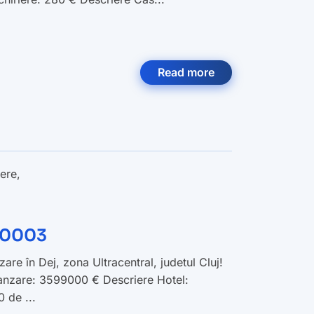
Read more
iere
,
V00003
are în Dej, zona Ultracentral, judetul Cluj!
 vanzare: 3599000 € Descriere Hotel:
 de ...