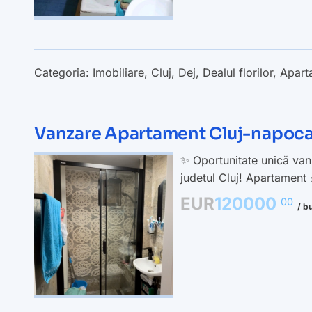
Categoria:
Imobiliare
,
Cluj
,
Dej
,
Dealul florilor
,
Apart
Vanzare Apartament Cluj-napoca
✨ Oportunitate unică va
judetul Cluj! Apartament 
EUR
120000
00
/ b