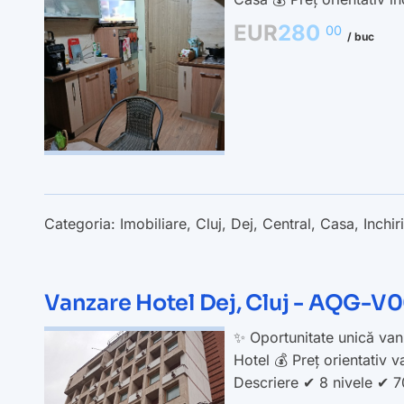
EUR
280
00
/ buc
Categoria:
Imobiliare
,
Cluj
,
Dej
,
Central
,
Casa
,
Inchir
Vanzare Hotel Dej, Cluj - AQG-
✨ Oportunitate unică vanz
Hotel 💰 Preț orientativ
Descriere ✔ 8 nivele ✔ 70