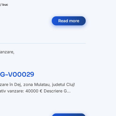
/ buc
Read more
anzare
,
 AQG-V00029
are în Dej, zona Mulatau, judetul Cluj!
tativ vanzare: 40000 € Descriere G...