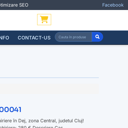
Optimizare SEO
Facebook
INFO
CONTACT-US
-V00041
riere în Dej, zona Central, judetul Cluj!
nchiriere: 280 € Descriere Cas...