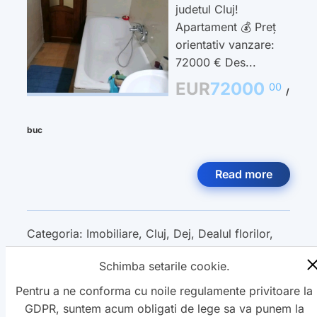
judetul Cluj!
Apartament 💰 Preț
orientativ vanzare:
72000 € Des...
EUR
72000
00
/
buc
Read more
Categoria:
Imobiliare
,
Cluj
,
Dej
,
Dealul florilor
,
Apartament
,
Vanzare
,
Schimba setarile cookie.
Pentru a ne conforma cu noile regulamente privitoare la
GDPR, suntem acum obligati de lege sa va punem la