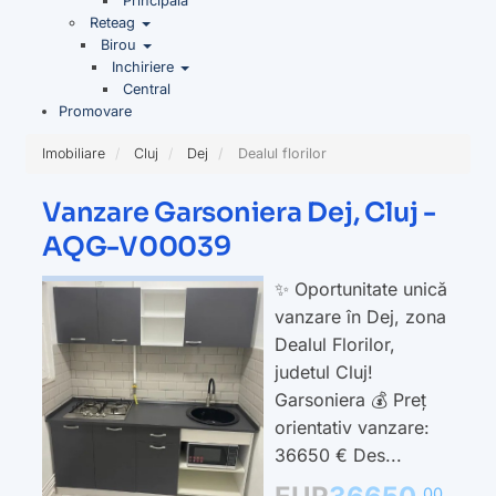
Principala
Reteag
Birou
Inchiriere
Central
Promovare
Imobiliare
Cluj
Dej
Dealul florilor
Vanzare Garsoniera Dej, Cluj -
AQG-V00039
✨ Oportunitate unică
vanzare în Dej, zona
Dealul Florilor,
judetul Cluj!
Garsoniera 💰 Preț
orientativ vanzare:
36650 € Des...
00