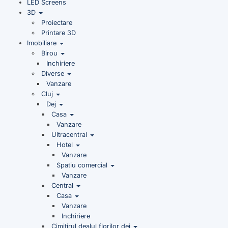
LED Screens
3D
Proiectare
Printare 3D
Imobiliare
Birou
Inchiriere
Diverse
Vanzare
Cluj
Dej
Casa
Vanzare
Ultracentral
Hotel
Vanzare
Spatiu comercial
Vanzare
Central
Casa
Vanzare
Inchiriere
Cimitirul dealul florilor dej