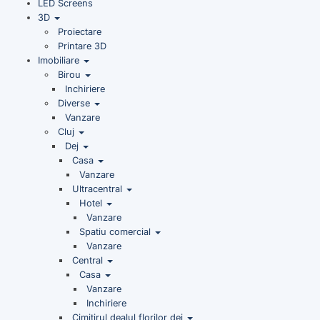
LED Screens
3D
Proiectare
Printare 3D
Imobiliare
Birou
Inchiriere
Diverse
Vanzare
Cluj
Dej
Casa
Vanzare
Ultracentral
Hotel
Vanzare
Spatiu comercial
Vanzare
Central
Casa
Vanzare
Inchiriere
Cimitirul dealul florilor dej