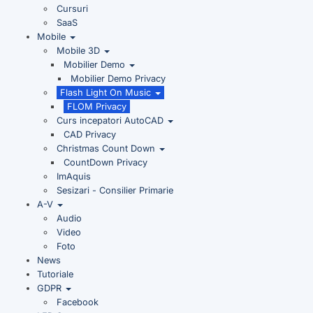
Cursuri
SaaS
Mobile
Mobile 3D
Mobilier Demo
Mobilier Demo Privacy
Flash Light On Music
FLOM Privacy
Curs incepatori AutoCAD
CAD Privacy
Christmas Count Down
CountDown Privacy
ImAquis
Sesizari - Consilier Primarie
A-V
Audio
Video
Foto
News
Tutoriale
GDPR
Facebook