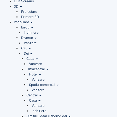
LED Screens
3D
Proiectare
Printare 3D
Imobiliare
Birou
Inchiriere
Diverse
Vanzare
Cluj
Dej
Casa
Vanzare
Ultracentral
Hotel
Vanzare
Spatiu comercial
Vanzare
Central
Casa
Vanzare
Inchiriere
Cimitirul dealul florilor dej