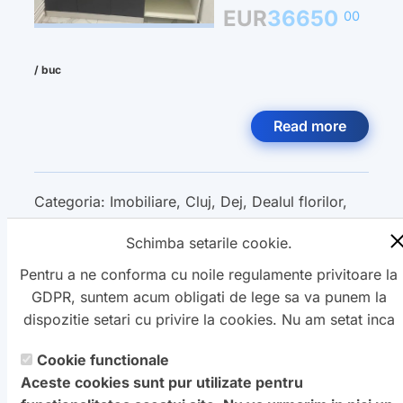
EUR
36650
00
/ buc
Read more
Categoria:
Imobiliare
,
Cluj
,
Dej
,
Dealul florilor
,
Garsoniera
,
Vanzare
,
Schimba setarile cookie.
Pentru a ne conforma cu noile regulamente privitoare la
GDPR, suntem acum obligati de lege sa va punem la
dispozitie setari cu privire la cookies. Nu am setat inca
aceste cookie care v-ar putea urmari. Daca vreti sa
Cookie functionale
Copyright ©
schimbati aceste setari mai tarziu, va punem la
Petro
&
Aquis
2022-2027 - servicii
Aceste cookies sunt pur utilizate pentru
dispozitie un buton in coltul de jos al paginii. In orice
profesionale de creare
WebNou
. Hai la noi !