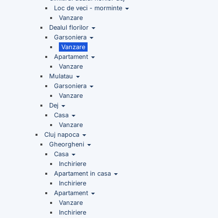
Loc de veci - morminte
Vanzare
Dealul florilor
Garsoniera
Vanzare
Apartament
Vanzare
Mulatau
Garsoniera
Vanzare
Dej
Casa
Vanzare
Cluj napoca
Gheorgheni
Casa
Inchiriere
Apartament in casa
Inchiriere
Apartament
Vanzare
Inchiriere