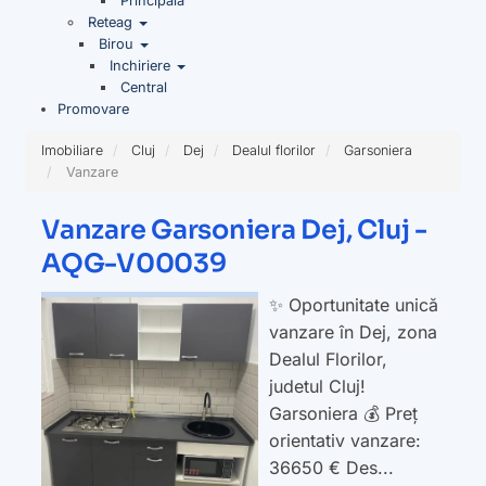
Principala
Reteag
Birou
Inchiriere
Central
Promovare
Imobiliare
Cluj
Dej
Dealul florilor
Garsoniera
Vanzare
Vanzare Garsoniera Dej, Cluj -
AQG-V00039
✨ Oportunitate unică
vanzare în Dej, zona
Dealul Florilor,
judetul Cluj!
Garsoniera 💰 Preț
orientativ vanzare:
36650 € Des...