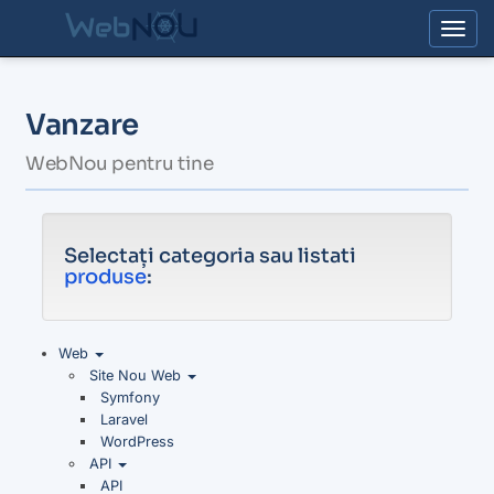
Togg
Vanzare
WebNou pentru tine
Selectați categoria sau listati
produse
:
Web
Site Nou Web
Symfony
Laravel
WordPress
API
API