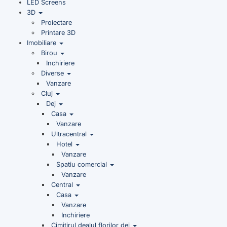
LED Screens
3D
Proiectare
Printare 3D
Imobiliare
Birou
Inchiriere
Diverse
Vanzare
Cluj
Dej
Casa
Vanzare
Ultracentral
Hotel
Vanzare
Spatiu comercial
Vanzare
Central
Casa
Vanzare
Inchiriere
Cimitirul dealul florilor dej