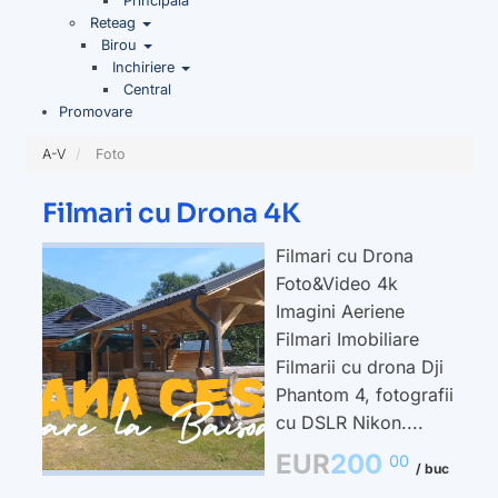
Principala
Reteag
Birou
Inchiriere
Central
Promovare
A-V
Foto
Filmari cu Drona 4K
Filmari cu Drona
Foto&Video 4k
Imagini Aeriene
Filmari Imobiliare
Filmarii cu drona Dji
Phantom 4, fotografii
cu DSLR Nikon....
EUR
200
00
/ buc