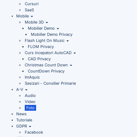
Cursuri
SaaS
Mobile
Mobile 3D
Mobilier Demo
Mobilier Demo Privacy
Flash Light On Music
FLOM Privacy
Curs incepatori AutoCAD
CAD Privacy
Christmas Count Down
CountDown Privacy
ImAquis
Sesizari - Consilier Primarie
A-V
Audio
Video
Foto
News
Tutoriale
GDPR
Facebook