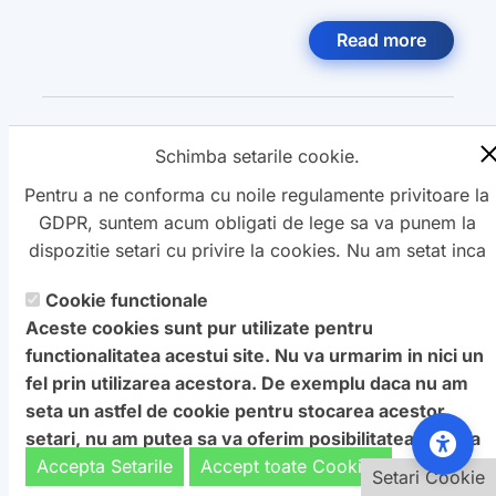
Read more
Categoria:
Video
,
Foto
,
Schimba setarile cookie.
Pentru a ne conforma cu noile regulamente privitoare la
GDPR, suntem acum obligati de lege sa va punem la
dispozitie setari cu privire la cookies. Nu am setat inca
aceste cookie care v-ar putea urmari. Daca vreti sa
Cookie functionale
Copyright ©
schimbati aceste setari mai tarziu, va punem la
Petro
&
Aquis
2022-2027 - servicii
Aceste cookies sunt pur utilizate pentru
dispozitie un buton in coltul de jos al paginii. In orice
profesionale de creare
WebNou
. Hai la noi !
functionalitatea acestui site. Nu va urmarim in nici un
caz, va aducem la cunostiinta ca unele cookie sunt intr-
Textele si imaginile prezente pe acest site au fost furnizate de
fel prin utilizarea acestora. De exemplu daca nu am
adevar necesare website-ului nostru pentru a functiona,
catre proprietarul de domeniu! Pentru orice probleme va rog
seta un astfel de cookie pentru stocarea acestor
si nu pot fi dezactivate.
Daca nu sunteti de acord cu
sa ne contactati.
setari, nu am putea sa va oferim posibilitatea de a va
aceasta
: Va rugam sa nu vizitati acest site.
afisa acest ecran cu optiuni.
Accepta Setarile
Accept toate Cookies
Setari Cookie
Setari Cookie