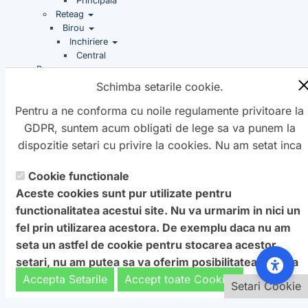
Principala
Reteag
Birou
Inchiriere
Central
Promovare
Schimba setarile cookie.
Noutati
Pentru a ne conforma cu noile regulamente privitoare la
GDPR, suntem acum obligati de lege sa va punem la
dispozitie setari cu privire la cookies. Nu am setat inca
aceste cookie care v-ar putea urmari. Daca vreti sa
Cookie functionale
Copyright ©
schimbati aceste setari mai tarziu, va punem la
Petro
&
Aquis
2022-2027 - servicii
Aceste cookies sunt pur utilizate pentru
dispozitie un buton in coltul de jos al paginii. In orice
profesionale de creare
WebNou
. Hai la noi !
functionalitatea acestui site. Nu va urmarim in nici un
caz, va aducem la cunostiinta ca unele cookie sunt intr-
Textele si imaginile prezente pe acest site au fost furnizate de
fel prin utilizarea acestora. De exemplu daca nu am
adevar necesare website-ului nostru pentru a functiona,
catre proprietarul de domeniu! Pentru orice probleme va rog
seta un astfel de cookie pentru stocarea acestor
si nu pot fi dezactivate.
Daca nu sunteti de acord cu
sa ne contactati.
setari, nu am putea sa va oferim posibilitatea de a va
aceasta
: Va rugam sa nu vizitati acest site.
afisa acest ecran cu optiuni.
Accepta Setarile
Accept toate Cookies
Setari Cookie
Setari Cookie
Pentru a ne sprijini activitatea, in schimbul accesarii