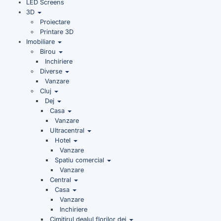
LED Screens
3D
Proiectare
Printare 3D
Imobiliare
Birou
Inchiriere
Diverse
Vanzare
Cluj
Dej
Casa
Vanzare
Ultracentral
Hotel
Vanzare
Spatiu comercial
Vanzare
Central
Casa
Vanzare
Inchiriere
Cimitirul dealul florilor dej