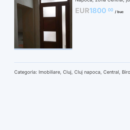
EUR
1800
00
/ buc
Categoria:
Imobiliare
,
Cluj
,
Cluj napoca
,
Central
,
Bir