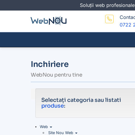
Soluții web profesionale
Contac
0722 
Inchiriere
WebNou pentru tine
Selectați categoria sau listati
produse
:
Web
Site Nou Web