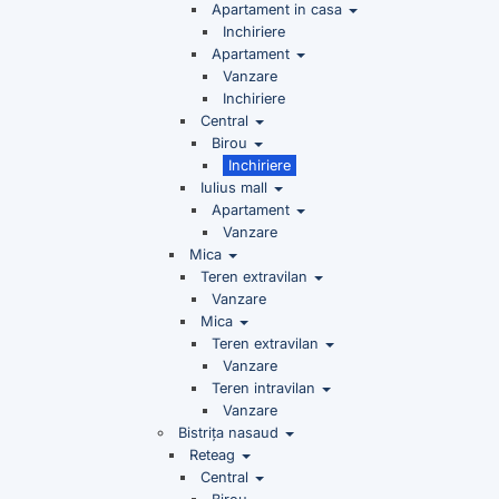
Apartament in casa
Inchiriere
Apartament
Vanzare
Inchiriere
Central
Birou
Inchiriere
Iulius mall
Apartament
Vanzare
Mica
Teren extravilan
Vanzare
Mica
Teren extravilan
Vanzare
Teren intravilan
Vanzare
Bistrița nasaud
Reteag
Central