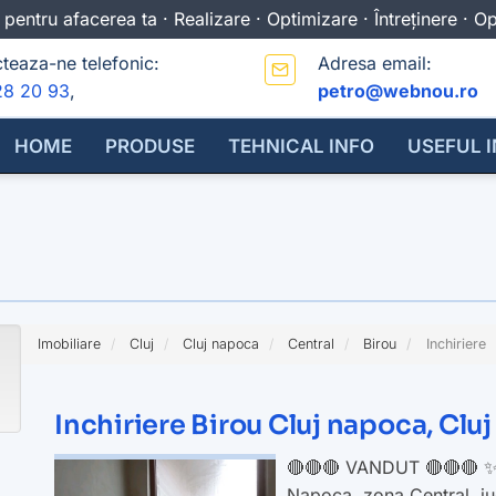
 pentru afacerea ta · Realizare · Optimizare · Întreținere · 
teaza-ne telefonic:
Adresa email:
28 20 93
,
petro@webnou.ro
HOME
PRODUSE
TEHNICAL INFO
USEFUL 
Imobiliare
Cluj
Cluj napoca
Central
Birou
Inchiriere
Inchiriere Birou Cluj napoca, C
🔴🔴🔴 VANDUT 🔴🔴🔴 ✨ O
Napoca, zona Central, jude