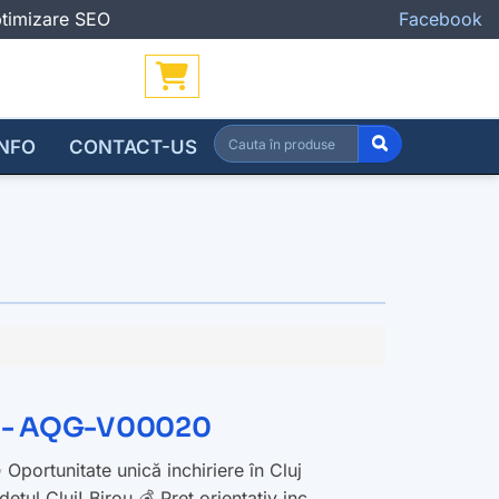
Optimizare SEO
Facebook
INFO
CONTACT-US
luj - AQG-V00020
portunitate unică inchiriere în Cluj
tul Cluj! Birou 💰 Preț orientativ inc...