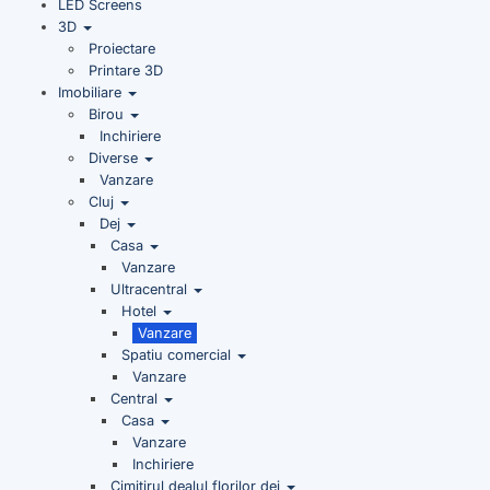
LED Screens
3D
Proiectare
Printare 3D
Imobiliare
Birou
Inchiriere
Diverse
Vanzare
Cluj
Dej
Casa
Vanzare
Ultracentral
Hotel
Vanzare
Spatiu comercial
Vanzare
Central
Casa
Vanzare
Inchiriere
Cimitirul dealul florilor dej