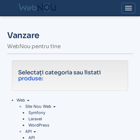
Togg
Vanzare
WebNou pentru tine
Selectați categoria sau listati
produse
:
Web
Site Nou Web
Symfony
Laravel
WordPress
API
API