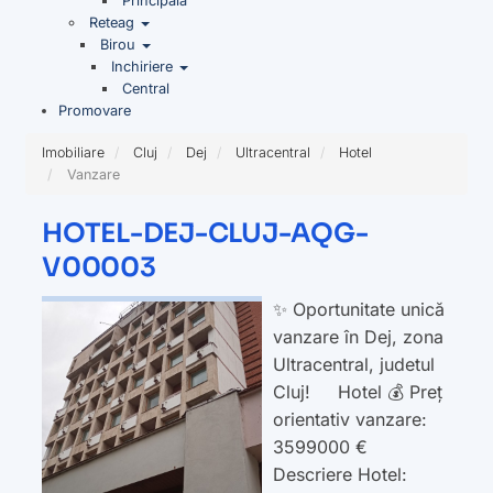
Principala
Reteag
Birou
Inchiriere
Central
Promovare
Imobiliare
Cluj
Dej
Ultracentral
Hotel
Vanzare
HOTEL-DEJ-CLUJ-AQG-
V00003
✨ Oportunitate unică
vanzare în Dej, zona
Ultracentral, judetul
Cluj! Hotel 💰 Preț
orientativ vanzare:
3599000 €
Descriere Hotel: