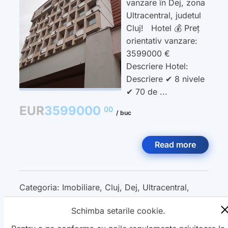
vanzare în Dej, zona
Ultracentral, judetul
Cluj! Hotel 💰 Preț
orientativ vanzare:
3599000 €
Descriere Hotel:
Descriere ✔ 8 nivele
✔ 70 de ...
EUR
3599000
00
/ buc
Read more
Categoria:
Imobiliare
,
Cluj
,
Dej
,
Ultracentral
,
Hotel
,
Vanzare
,
Schimba setarile cookie.