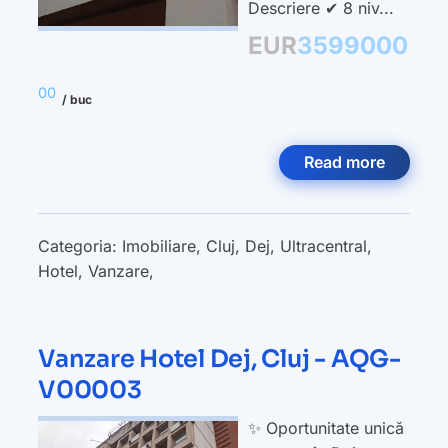
Descriere ✔ 8 niv...
EUR
3599000
00
/ buc
Read more
Categoria:
Imobiliare
,
Cluj
,
Dej
,
Ultracentral
,
Hotel
,
Vanzare
,
Vanzare Hotel Dej, Cluj - AQG-
V00003
✨ Oportunitate unică