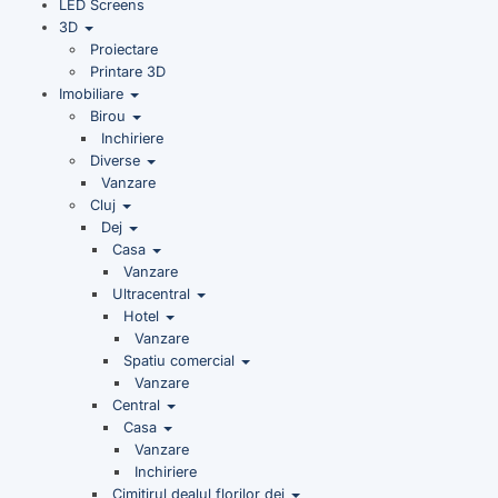
LED Screens
3D
Proiectare
Printare 3D
Imobiliare
Birou
Inchiriere
Diverse
Vanzare
Cluj
Dej
Casa
Vanzare
Ultracentral
Hotel
Vanzare
Spatiu comercial
Vanzare
Central
Casa
Vanzare
Inchiriere
Cimitirul dealul florilor dej