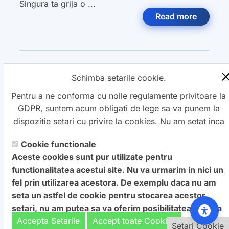
Singura ta grija o ...
Read more
Categoria:
Site Nou Web
,
Laravel
,
Schimba setarile cookie.
Pentru a ne conforma cu noile regulamente privitoare la
GDPR, suntem acum obligati de lege sa va punem la
dispozitie setari cu privire la cookies. Nu am setat inca
aceste cookie care v-ar putea urmari. Daca vreti sa
Cookie functionale
Copyright ©
schimbati aceste setari mai tarziu, va punem la
Petro
&
Aquis
2022-2027 - servicii
Aceste cookies sunt pur utilizate pentru
dispozitie un buton in coltul de jos al paginii. In orice
profesionale de creare
WebNou
. Hai la noi !
functionalitatea acestui site. Nu va urmarim in nici un
caz, va aducem la cunostiinta ca unele cookie sunt intr-
Textele si imaginile prezente pe acest site au fost furnizate de
fel prin utilizarea acestora. De exemplu daca nu am
adevar necesare website-ului nostru pentru a functiona,
catre proprietarul de domeniu! Pentru orice probleme va rog
seta un astfel de cookie pentru stocarea acestor
si nu pot fi dezactivate.
Daca nu sunteti de acord cu
sa ne contactati.
setari, nu am putea sa va oferim posibilitatea de a va
aceasta
: Va rugam sa nu vizitati acest site.
afisa acest ecran cu optiuni.
Accepta Setarile
Accept toate Cookies
Setari Cookie
Setari Cookie