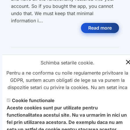
account. So if you bought the app, you cannot
undo that. We must keep that minimal
information i...
Read more
Categoria:
ImAquis
,
Schimba setarile cookie.
Pentru a ne conforma cu noile regulamente privitoare la
GDPR, suntem acum obligati de lege sa va punem la
dispozitie setari cu privire la cookies. Nu am setat inca
aceste cookie care v-ar putea urmari. Daca vreti sa
Cookie functionale
Copyright ©
schimbati aceste setari mai tarziu, va punem la
Petro
&
Aquis
2022-2027 - servicii
Aceste cookies sunt pur utilizate pentru
dispozitie un buton in coltul de jos al paginii. In orice
profesionale de creare
WebNou
. Hai la noi !
functionalitatea acestui site. Nu va urmarim in nici un
caz, va aducem la cunostiinta ca unele cookie sunt intr-
Textele si imaginile prezente pe acest site au fost furnizate de
fel prin utilizarea acestora. De exemplu daca nu am
adevar necesare website-ului nostru pentru a functiona,
catre proprietarul de domeniu! Pentru orice probleme va rog
seta un astfel de cookie pentru stocarea acestor