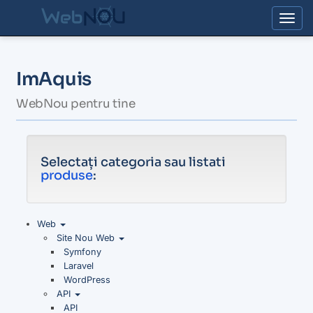
Togg
ImAquis
WebNou pentru tine
Selectați categoria sau listati
produse
:
Web
Site Nou Web
Symfony
Laravel
WordPress
API
API