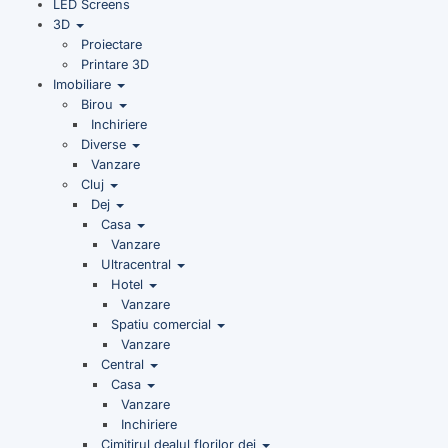
LED Screens
3D
Proiectare
Printare 3D
Imobiliare
Birou
Inchiriere
Diverse
Vanzare
Cluj
Dej
Casa
Vanzare
Ultracentral
Hotel
Vanzare
Spatiu comercial
Vanzare
Central
Casa
Vanzare
Inchiriere
Cimitirul dealul florilor dej