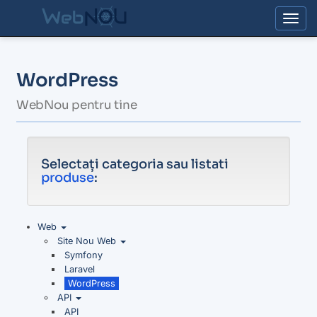
Togg
WordPress
WebNou pentru tine
Selectați categoria sau listati
produse
:
Web
Site Nou Web
Symfony
Laravel
WordPress
API
API