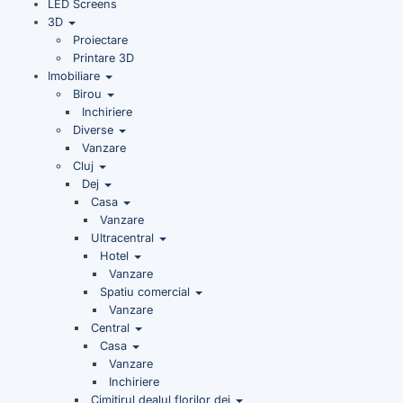
LED Screens
3D
Proiectare
Printare 3D
Imobiliare
Birou
Inchiriere
Diverse
Vanzare
Cluj
Dej
Casa
Vanzare
Ultracentral
Hotel
Vanzare
Spatiu comercial
Vanzare
Central
Casa
Vanzare
Inchiriere
Cimitirul dealul florilor dej