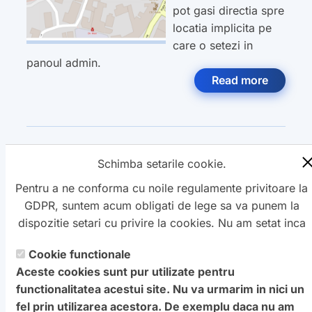
pot gasi directia spre
locatia implicita pe
care o setezi in
panoul admin.
Read more
Categoria:
WordPress
,
Schimba setarile cookie.
Pentru a ne conforma cu noile regulamente privitoare la
GDPR, suntem acum obligati de lege sa va punem la
dispozitie setari cu privire la cookies. Nu am setat inca
aceste cookie care v-ar putea urmari. Daca vreti sa
Cookie functionale
Copyright ©
schimbati aceste setari mai tarziu, va punem la
Petro
&
Aquis
2022-2027 - servicii
Aceste cookies sunt pur utilizate pentru
dispozitie un buton in coltul de jos al paginii. In orice
profesionale de creare
WebNou
. Hai la noi !
functionalitatea acestui site. Nu va urmarim in nici un
caz, va aducem la cunostiinta ca unele cookie sunt intr-
Textele si imaginile prezente pe acest site au fost furnizate de
fel prin utilizarea acestora. De exemplu daca nu am
adevar necesare website-ului nostru pentru a functiona,