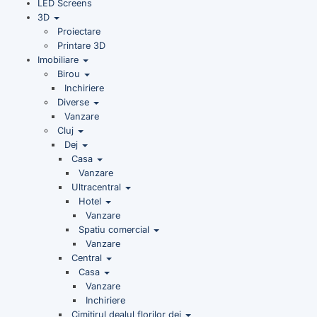
LED Screens
3D
Proiectare
Printare 3D
Imobiliare
Birou
Inchiriere
Diverse
Vanzare
Cluj
Dej
Casa
Vanzare
Ultracentral
Hotel
Vanzare
Spatiu comercial
Vanzare
Central
Casa
Vanzare
Inchiriere
Cimitirul dealul florilor dej