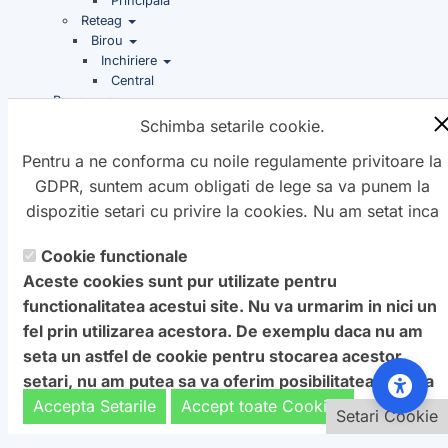
Principala
Reteag
Birou
Inchiriere
Central
Promovare
Schimba setarile cookie.
Imobiliare
Bistrița nasaud
Reteag
Central
Birou
Pentru a ne conforma cu noile regulamente privitoare la
GDPR, suntem acum obligati de lege sa va punem la
dispozitie setari cu privire la cookies. Nu am setat inca
aceste cookie care v-ar putea urmari. Daca vreti sa
Cookie functionale
Copyright ©
schimbati aceste setari mai tarziu, va punem la
Petro
&
Aquis
2022-2027 - servicii
Aceste cookies sunt pur utilizate pentru
dispozitie un buton in coltul de jos al paginii. In orice
profesionale de creare
WebNou
. Hai la noi !
functionalitatea acestui site. Nu va urmarim in nici un
caz, va aducem la cunostiinta ca unele cookie sunt intr-
Textele si imaginile prezente pe acest site au fost furnizate de
fel prin utilizarea acestora. De exemplu daca nu am
adevar necesare website-ului nostru pentru a functiona,
catre proprietarul de domeniu! Pentru orice probleme va rog
seta un astfel de cookie pentru stocarea acestor
si nu pot fi dezactivate.
Daca nu sunteti de acord cu
sa ne contactati.
setari, nu am putea sa va oferim posibilitatea de a va
aceasta
: Va rugam sa nu vizitati acest site.
afisa acest ecran cu optiuni.
Accepta Setarile
Accept toate Cookies
Setari Cookie
Setari Cookie
Pentru a ne sprijini activitatea, in schimbul accesarii