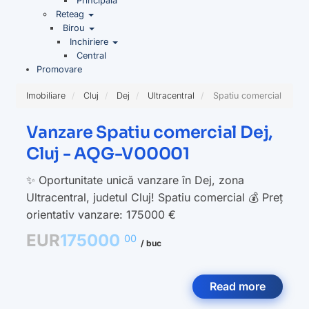
Principala
Reteag
Birou
Inchiriere
Central
Promovare
Imobiliare
Cluj
Dej
Ultracentral
Spatiu comercial
Vanzare Spatiu comercial Dej,
Cluj - AQG-V00001
✨ Oportunitate unică vanzare în Dej, zona
Ultracentral, judetul Cluj! Spatiu comercial 💰 Preț
orientativ vanzare: 175000 €
EUR
175000
00
/ buc
Read more