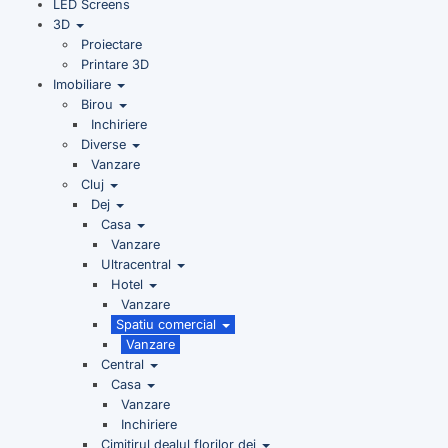
LED Screens
3D
Proiectare
Printare 3D
Imobiliare
Birou
Inchiriere
Diverse
Vanzare
Cluj
Dej
Casa
Vanzare
Ultracentral
Hotel
Vanzare
Spatiu comercial
Vanzare
Central
Casa
Vanzare
Inchiriere
Cimitirul dealul florilor dej