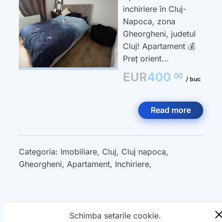
inchiriere în Cluj-
Napoca, zona
Gheorgheni, judetul
Cluj! Apartament 💰
Preț orient...
EUR
400
00
/ buc
Read more
Categoria:
Imobiliare
,
Cluj
,
Cluj napoca
,
Gheorgheni
,
Apartament
,
Inchiriere
,
Schimba setarile cookie.
« Previous
1
2
3
4
5
Next »