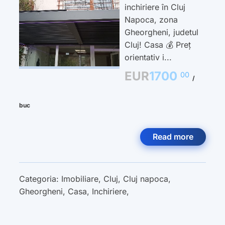
inchiriere în Cluj
Napoca, zona
Gheorgheni, judetul
Cluj! Casa 💰 Preț
orientativ i...
EUR
1700
00
/
buc
Read more
Categoria:
Imobiliare
,
Cluj
,
Cluj napoca
,
Gheorgheni
,
Casa
,
Inchiriere
,