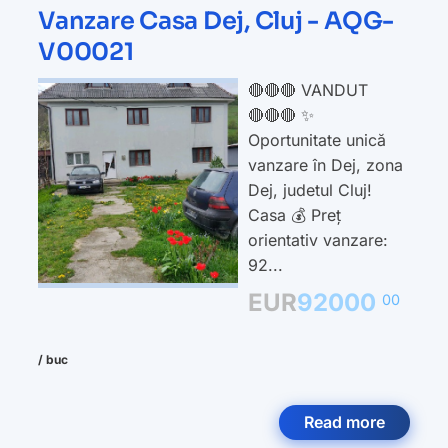
Vanzare Casa Dej, Cluj - AQG-
V00021
🔴🔴🔴 VANDUT
🔴🔴🔴 ✨
Oportunitate unică
vanzare în Dej, zona
Dej, judetul Cluj!
Casa 💰 Preț
orientativ vanzare:
92...
EUR
92000
00
/ buc
Read more