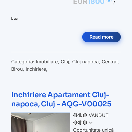
EUR
1800
00
/
buc
Read more
Categoria:
Imobiliare
,
Cluj
,
Cluj napoca
,
Central
,
Birou
,
Inchiriere
,
Inchiriere Apartament Cluj-
napoca, Cluj - AQG-V00025
🔴🔴🔴 VANDUT
🔴🔴🔴 ✨
Oportunitate unică