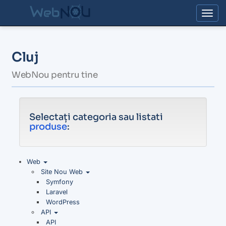
Togg
Cluj
WebNou pentru tine
Selectați categoria sau listati
produse
:
Web
Site Nou Web
Symfony
Laravel
WordPress
API
API