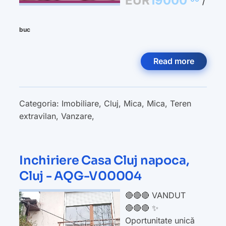
EUR
19000
/
buc
Read more
Categoria:
Imobiliare
,
Cluj
,
Mica
,
Mica
,
Teren
extravilan
,
Vanzare
,
Inchiriere Casa Cluj napoca,
Cluj - AQG-V00004
🔴🔴🔴 VANDUT
🔴🔴🔴 ✨
Oportunitate unică