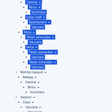
Central
Birou
Inchiriere
Iulius mall
Apartament
Vanzare
Mica
Teren extravilan
Vanzare
Mica
Teren extravilan
Vanzare
Teren intravilan
Vanzare
Bistrița nasaud
Reteag
Central
Birou
Inchiriere
Sasarm
Casa
Vanzare