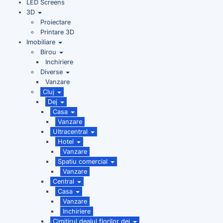
LED Screens
3D
Proiectare
Printare 3D
Imobiliare
Birou
Inchiriere
Diverse
Vanzare
Cluj
Dej
Casa
Vanzare
Ultracentral
Hotel
Vanzare
Spatiu comercial
Vanzare
Central
Casa
Vanzare
Inchiriere
Cimitirul dealul florilor dej