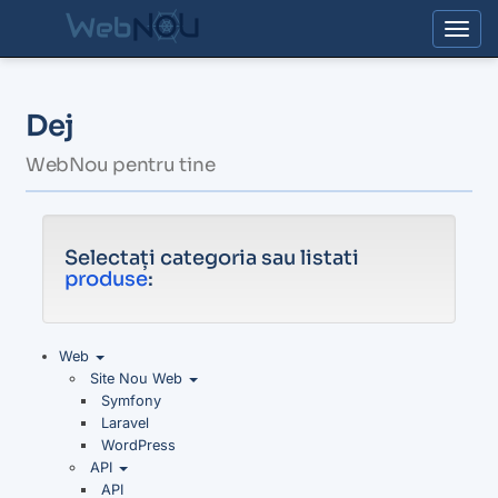
Togg
Dej
WebNou pentru tine
Selectați categoria sau listati
produse
:
Web
Site Nou Web
Symfony
Laravel
WordPress
API
API