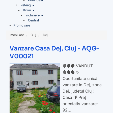
Principala
Reteag
Birou
Inchiriere
Central
Promovare
Imobiliare
Cluj
Dej
Vanzare Casa Dej, Cluj - AQG-
V00021
🔴🔴🔴 VANDUT
🔴🔴🔴 ✨
Oportunitate unică
vanzare în Dej, zona
Dej, judetul Cluj!
Casa 💰 Preț
orientativ vanzare:
92...