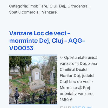
Categoria:
Imobiliare
,
Cluj
,
Dej
,
Ultracentral
,
Spatiu comercial
,
Vanzare
,
Vanzare Loc de veci -
morminte Dej, Cluj - AQG-
V00033
✨ Oportunitate unică
vanzare în Dej, zona
Cimitirul Dealul
Florilor Dej, judetul
Cluj! Loc de veci -
Morminte 💰 Preț
orientativ vanzare:
1350 €
00