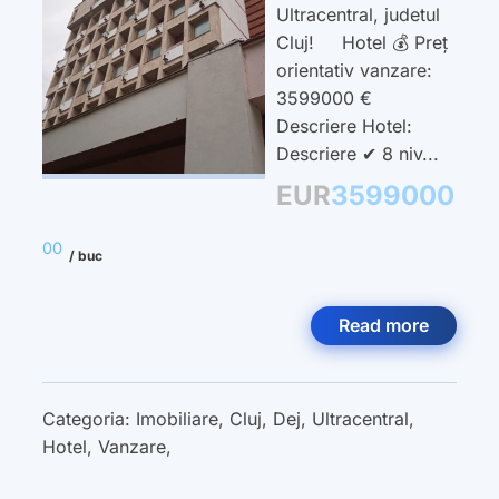
Ultracentral, judetul
Cluj! Hotel 💰 Preț
orientativ vanzare:
3599000 €
Descriere Hotel:
Descriere ✔ 8 niv...
EUR
3599000
00
/ buc
Read more
Categoria:
Imobiliare
,
Cluj
,
Dej
,
Ultracentral
,
Hotel
,
Vanzare
,