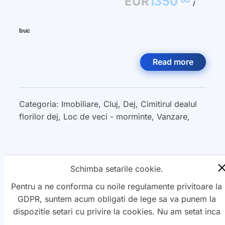
EUR
1350
/
buc
Read more
Categoria:
Imobiliare
,
Cluj
,
Dej
,
Cimitirul dealul
florilor dej
,
Loc de veci - morminte
,
Vanzare
,
Schimba setarile cookie.
« Previous
1
2
3
Next »
Pentru a ne conforma cu noile regulamente privitoare la
GDPR, suntem acum obligati de lege sa va punem la
dispozitie setari cu privire la cookies. Nu am setat inca
aceste cookie care v-ar putea urmari. Daca vreti sa