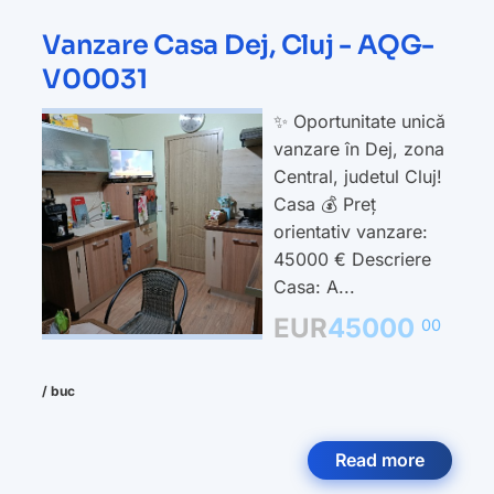
Vanzare Casa Dej, Cluj - AQG-
V00031
✨ Oportunitate unică
vanzare în Dej, zona
Central, judetul Cluj!
Casa 💰 Preț
orientativ vanzare:
45000 € Descriere
Casa: A...
EUR
45000
00
/ buc
Read more