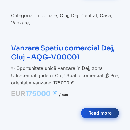
Categoria:
Imobiliare
,
Cluj
,
Dej
,
Central
,
Casa
,
Vanzare
,
Vanzare Spatiu comercial Dej,
Cluj - AQG-V00001
✨ Oportunitate unică vanzare în Dej, zona
Ultracentral, judetul Cluj! Spatiu comercial 💰 Preț
orientativ vanzare: 175000 €
EUR
175000
00
/ buc
Read more