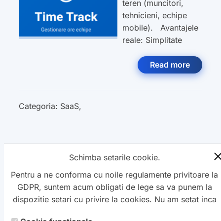
teren (muncitori,
tehnicieni, echipe
mobile). Avantajele
reale: Simplitate
Read more
Categoria:
SaaS
,
Schimba setarile cookie.
« Previous
1
2
3
Next »
Pentru a ne conforma cu noile regulamente privitoare la
GDPR, suntem acum obligati de lege sa va punem la
dispozitie setari cu privire la cookies. Nu am setat inca
aceste cookie care v-ar putea urmari. Daca vreti sa