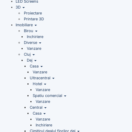
LED Screens
3D
Proiectare
Printare 3D
Imobiliare
Birou
Inchiriere
Diverse
Vanzare
Cluj
Dej
Casa
Vanzare
Ultracentral
Hotel
Vanzare
Spatiu comercial
Vanzare
Central
Casa
Vanzare
Inchiriere
Cimitirul dealul florilor dej