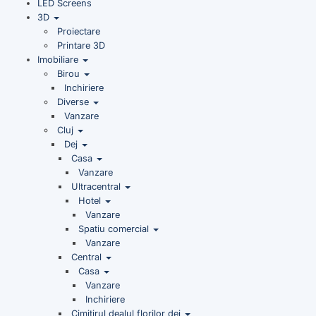
LED Screens
3D
Proiectare
Printare 3D
Imobiliare
Birou
Inchiriere
Diverse
Vanzare
Cluj
Dej
Casa
Vanzare
Ultracentral
Hotel
Vanzare
Spatiu comercial
Vanzare
Central
Casa
Vanzare
Inchiriere
Cimitirul dealul florilor dej