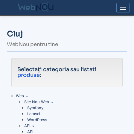
Togg
Cluj
WebNou pentru tine
Selectați categoria sau listati
produse
:
Web
Site Nou Web
Symfony
Laravel
WordPress
API
API