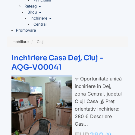
Principala
Reteag
Birou
Inchiriere
Central
Promovare
Imobiliare
Cluj
Inchiriere Casa Dej, Cluj -
AQG-V00041
✨ Oportunitate unică
inchiriere în Dej,
zona Central, judetul
Cluj! Casa 💰 Preț
orientativ inchiriere:
280 € Descriere
Cas...
00