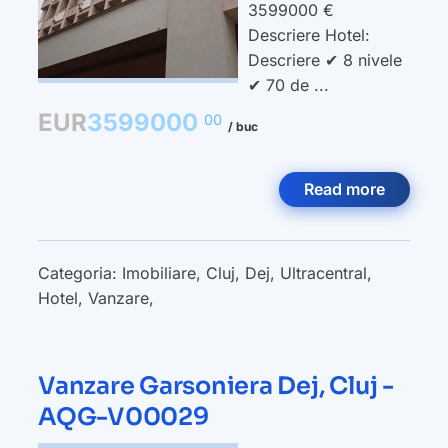
3599000 €
Descriere Hotel:
Descriere ✔ 8 nivele
✔ 70 de ...
EUR
3599000
00
/ buc
Read more
Categoria:
Imobiliare
,
Cluj
,
Dej
,
Ultracentral
,
Hotel
,
Vanzare
,
Vanzare Garsoniera Dej, Cluj -
AQG-V00029