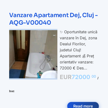
Vanzare Apartament Dej, Cluj -
AQG-V00040
✨ Oportunitate unică
vanzare în Dej, zona
Dealul Florilor,
judetul Cluj!
Apartament 💰 Preț
orientativ vanzare:
72000 € Des...
EUR
72000
00
/
buc
Read more