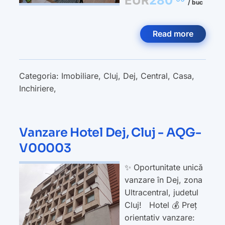
EUR
280
/ buc
Read more
Categoria:
Imobiliare
,
Cluj
,
Dej
,
Central
,
Casa
,
Inchiriere
,
Vanzare Hotel Dej, Cluj - AQG-
V00003
✨ Oportunitate unică
vanzare în Dej, zona
Ultracentral, judetul
Cluj! Hotel 💰 Preț
orientativ vanzare: