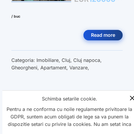
/ buc
Read more
Categoria:
Imobiliare
,
Cluj
,
Cluj napoca
,
Gheorgheni
,
Apartament
,
Vanzare
,
Schimba setarile cookie.
« Previous
1
2
3
4
5
Next »
Pentru a ne conforma cu noile regulamente privitoare la
GDPR, suntem acum obligati de lege sa va punem la
dispozitie setari cu privire la cookies. Nu am setat inca
aceste cookie care v-ar putea urmari. Daca vreti sa