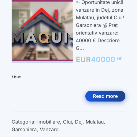
✨ Oportunitate unică
vanzare în Dej, zona
Mulatau, judetul Cluj!
Garsoniera 💰 Preț
orientativ vanzare:
40000 € Descriere
G...
EUR
40000
00
/ buc
Read more
Categoria:
Imobiliare
,
Cluj
,
Dej
,
Mulatau
,
Garsoniera
,
Vanzare
,