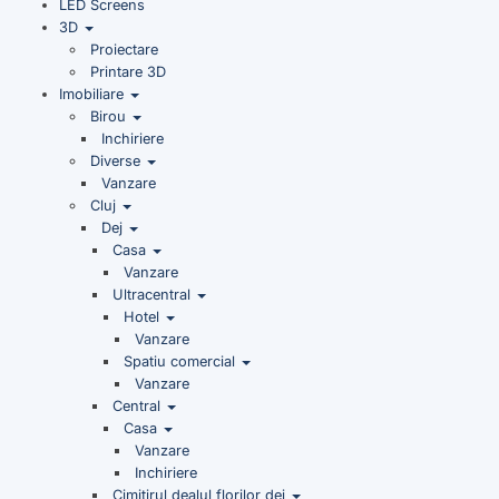
LED Screens
3D
Proiectare
Printare 3D
Imobiliare
Birou
Inchiriere
Diverse
Vanzare
Cluj
Dej
Casa
Vanzare
Ultracentral
Hotel
Vanzare
Spatiu comercial
Vanzare
Central
Casa
Vanzare
Inchiriere
Cimitirul dealul florilor dej