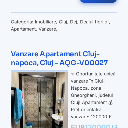
Categoria:
Imobiliare
,
Cluj
,
Dej
,
Dealul florilor
,
Apartament
,
Vanzare
,
Vanzare Apartament Cluj-
napoca, Cluj - AQG-V00027
✨ Oportunitate unică
vanzare în Cluj-
Napoca, zona
Gheorgheni, judetul
Cluj! Apartament 💰
Preț orientativ
vanzare: 120000 €
EUR
120000
00