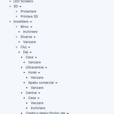
LED Screens
3D
Proiectare
Printare 3D
Imobiliare
Birou
Inchiriere
Diverse
Vanzare
Cluj
Dej
Casa
Vanzare
Ultracentral
Hotel
Vanzare
Spatiu comercial
Vanzare
Central
Casa
Vanzare
Inchiriere
Cimitirul dealul florilor dej