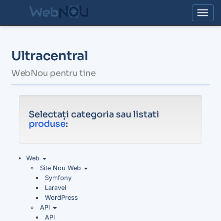
Togg
Ultracentral
WebNou pentru tine
Selectați categoria sau listati
produse
:
Web
Site Nou Web
Symfony
Laravel
WordPress
API
API