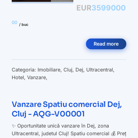
EUR
3599000
00
/ buc
Read more
Categoria:
Imobiliare
,
Cluj
,
Dej
,
Ultracentral
,
Hotel
,
Vanzare
,
Vanzare Spatiu comercial Dej,
Cluj - AQG-V00001
✨ Oportunitate unică vanzare în Dej, zona
Ultracentral, judetul Cluj! Spatiu comercial 💰 Preț