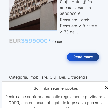
Cluj! Hotel 💰 Preț
orientativ vanzare:
3599000 €
Descriere Hotel:
Descriere ✔ 8 nivele
✔ 70 de ...
EUR
3599000
00
/ buc
Read more
Categoria:
Imobiliare
,
Cluj
,
Dej
,
Ultracentral
,
Hotel
,
Vanzare
,
Schimba setarile cookie.
Pentru a ne conforma cu noile regulamente privitoare la
GDPR, suntem acum obligati de lege sa va punem la