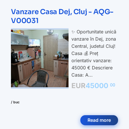
Vanzare Casa Dej, Cluj - AQG-
V00031
✨ Oportunitate unică
vanzare în Dej, zona
Central, judetul Cluj!
Casa 💰 Preț
orientativ vanzare:
45000 € Descriere
Casa: A...
EUR
45000
00
/ buc
Read more