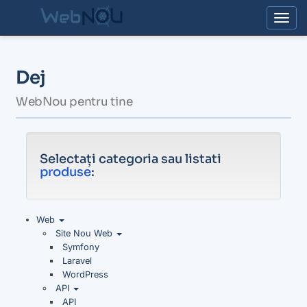
Togg
Dej
WebNou pentru tine
Selectați categoria sau listati
produse
:
Web
Site Nou Web
Symfony
Laravel
WordPress
API
API