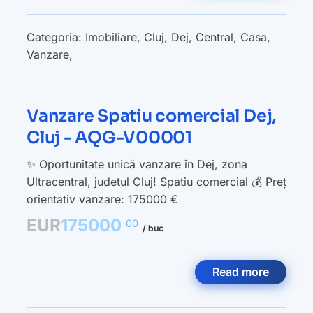
Categoria:
Imobiliare
,
Cluj
,
Dej
,
Central
,
Casa
,
Vanzare
,
Vanzare Spatiu comercial Dej,
Cluj - AQG-V00001
✨ Oportunitate unică vanzare în Dej, zona
Ultracentral, judetul Cluj! Spatiu comercial 💰 Preț
orientativ vanzare: 175000 €
EUR
175000
00
/ buc
Read more