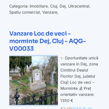
Categoria:
Imobiliare
,
Cluj
,
Dej
,
Ultracentral
,
Spatiu comercial
,
Vanzare
,
Vanzare Loc de veci -
morminte Dej, Cluj - AQG-
V00033
✨ Oportunitate unică
vanzare în Dej, zona
Cimitirul Dealul
Florilor Dej, judetul
Cluj! Loc de veci -
Morminte 💰 Preț
orientativ vanzare:
1350 €
00