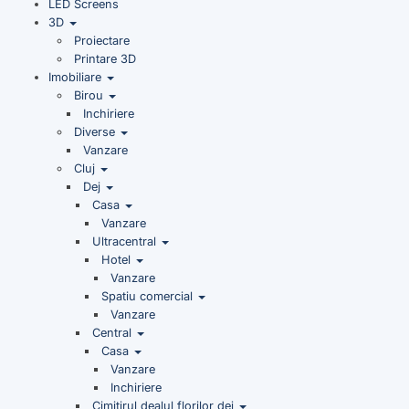
LED Screens
3D
Proiectare
Printare 3D
Imobiliare
Birou
Inchiriere
Diverse
Vanzare
Cluj
Dej
Casa
Vanzare
Ultracentral
Hotel
Vanzare
Spatiu comercial
Vanzare
Central
Casa
Vanzare
Inchiriere
Cimitirul dealul florilor dej