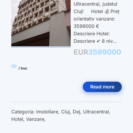
Ultracentral, judetul
Cluj! Hotel 💰 Preț
orientativ vanzare:
3599000 €
Descriere Hotel:
Descriere ✔ 8 niv...
EUR
3599000
00
/ buc
Read more
Categoria:
Imobiliare
,
Cluj
,
Dej
,
Ultracentral
,
Hotel
,
Vanzare
,