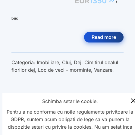
EUR
1350
/
buc
Read more
Categoria:
Imobiliare
,
Cluj
,
Dej
,
Cimitirul dealul
florilor dej
,
Loc de veci - morminte
,
Vanzare
,
Schimba setarile cookie.
« Previous
1
2
3
Next »
Pentru a ne conforma cu noile regulamente privitoare la
GDPR, suntem acum obligati de lege sa va punem la
dispozitie setari cu privire la cookies. Nu am setat inca
aceste cookie care v-ar putea urmari. Daca vreti sa