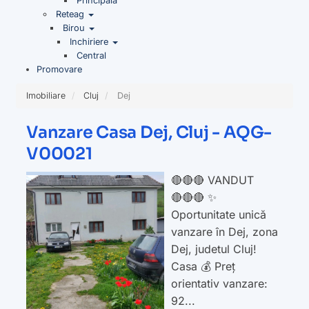
Principala
Reteag
Birou
Inchiriere
Central
Promovare
Imobiliare
Cluj
Dej
Vanzare Casa Dej, Cluj - AQG-
V00021
🔴🔴🔴 VANDUT
🔴🔴🔴 ✨
Oportunitate unică
vanzare în Dej, zona
Dej, judetul Cluj!
Casa 💰 Preț
orientativ vanzare:
92...