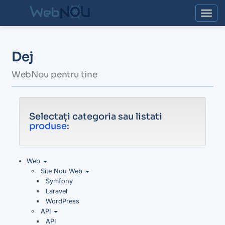
Togg
Dej
WebNou pentru tine
Selectați categoria sau listati
produse
:
Web
Site Nou Web
Symfony
Laravel
WordPress
API
API