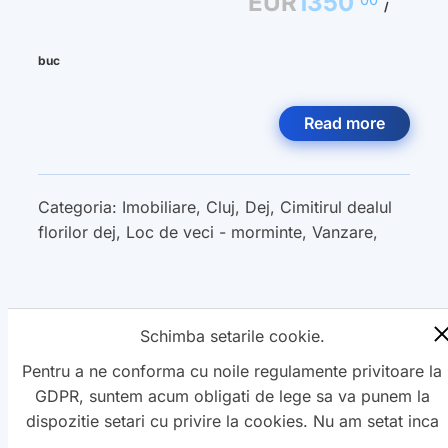
EUR
1350
/
buc
Read more
Categoria:
Imobiliare
,
Cluj
,
Dej
,
Cimitirul dealul
florilor dej
,
Loc de veci - morminte
,
Vanzare
,
Schimba setarile cookie.
« Previous
1
2
3
Next »
Pentru a ne conforma cu noile regulamente privitoare la
GDPR, suntem acum obligati de lege sa va punem la
dispozitie setari cu privire la cookies. Nu am setat inca
aceste cookie care v-ar putea urmari. Daca vreti sa