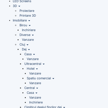
LED Screens
3D
Proiectare
Printare 3D
Imobiliare
Birou
Inchiriere
Diverse
Vanzare
Cluj
Dej
Casa
Vanzare
Ultracentral
Hotel
Vanzare
Spatiu comercial
Vanzare
Central
Casa
Vanzare
Inchiriere
Cimitirul dealul florilor dej