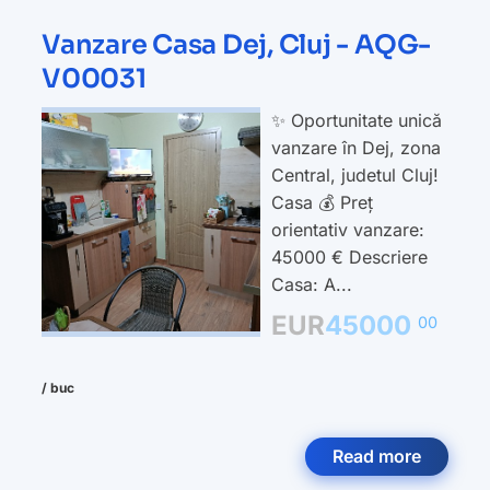
Vanzare Casa Dej, Cluj - AQG-
V00031
✨ Oportunitate unică
vanzare în Dej, zona
Central, judetul Cluj!
Casa 💰 Preț
orientativ vanzare:
45000 € Descriere
Casa: A...
EUR
45000
00
/ buc
Read more