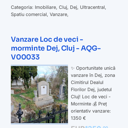
Categoria:
Imobiliare
,
Cluj
,
Dej
,
Ultracentral
,
Spatiu comercial
,
Vanzare
,
Vanzare Loc de veci -
morminte Dej, Cluj - AQG-
V00033
✨ Oportunitate unică
vanzare în Dej, zona
Cimitirul Dealul
Florilor Dej, judetul
Cluj! Loc de veci -
Morminte 💰 Preț
orientativ vanzare:
1350 €
00