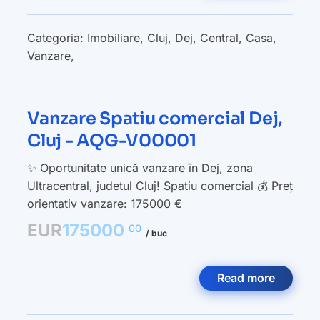
Categoria:
Imobiliare
,
Cluj
,
Dej
,
Central
,
Casa
,
Vanzare
,
Vanzare Spatiu comercial Dej,
Cluj - AQG-V00001
✨ Oportunitate unică vanzare în Dej, zona
Ultracentral, judetul Cluj! Spatiu comercial 💰 Preț
orientativ vanzare: 175000 €
EUR
175000
00
/ buc
Read more