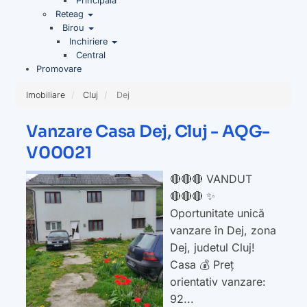
Principala
Reteag
Birou
Inchiriere
Central
Promovare
Imobiliare
Cluj
Dej
Vanzare Casa Dej, Cluj - AQG-
V00021
🔴🔴🔴 VANDUT
🔴🔴🔴 ✨
Oportunitate unică
vanzare în Dej, zona
Dej, judetul Cluj!
Casa 💰 Preț
orientativ vanzare:
92...