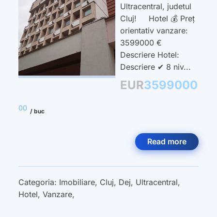
Ultracentral, judetul
Cluj! Hotel 💰 Preț
orientativ vanzare:
3599000 €
Descriere Hotel:
Descriere ✔ 8 niv...
EUR
3599000
00
/ buc
Read more
Categoria:
Imobiliare
,
Cluj
,
Dej
,
Ultracentral
,
Hotel
,
Vanzare
,