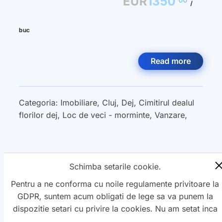
EUR
1350
/
buc
Read more
Categoria:
Imobiliare
,
Cluj
,
Dej
,
Cimitirul dealul
florilor dej
,
Loc de veci - morminte
,
Vanzare
,
Schimba setarile cookie.
« Previous
1
2
3
Next »
Pentru a ne conforma cu noile regulamente privitoare la
GDPR, suntem acum obligati de lege sa va punem la
dispozitie setari cu privire la cookies. Nu am setat inca
aceste cookie care v-ar putea urmari. Daca vreti sa