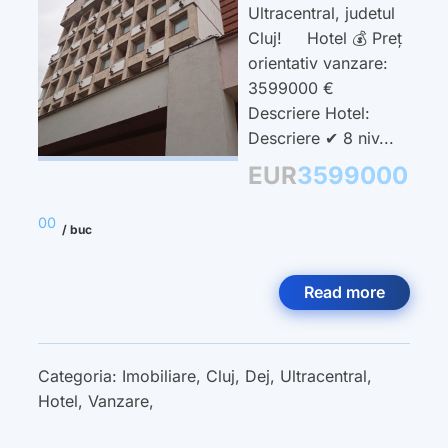
Ultracentral, judetul
Cluj! Hotel 💰 Preț
orientativ vanzare:
3599000 €
Descriere Hotel:
Descriere ✔ 8 niv...
EUR
3599000
00
/ buc
Read more
Categoria:
Imobiliare
,
Cluj
,
Dej
,
Ultracentral
,
Hotel
,
Vanzare
,