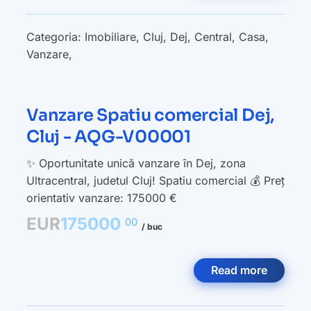
Categoria:
Imobiliare
,
Cluj
,
Dej
,
Central
,
Casa
,
Vanzare
,
Vanzare Spatiu comercial Dej,
Cluj - AQG-V00001
✨ Oportunitate unică vanzare în Dej, zona
Ultracentral, judetul Cluj! Spatiu comercial 💰 Preț
orientativ vanzare: 175000 €
EUR
175000
00
/ buc
Read more