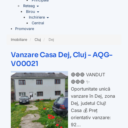
Principala
Reteag
Birou
Inchiriere
Central
Promovare
Imobiliare
Cluj
Dej
Vanzare Casa Dej, Cluj - AQG-
V00021
🔴🔴🔴 VANDUT
🔴🔴🔴 ✨
Oportunitate unică
vanzare în Dej, zona
Dej, judetul Cluj!
Casa 💰 Preț
orientativ vanzare:
92...