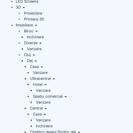
LED Screens
3D
Proiectare
Printare 3D
Imobiliare
Birou
Inchiriere
Diverse
Vanzare
Cluj
Dej
Casa
Vanzare
Ultracentral
Hotel
Vanzare
Spatiu comercial
Vanzare
Central
Casa
Vanzare
Inchiriere
Cimitirul dealul florilor dej