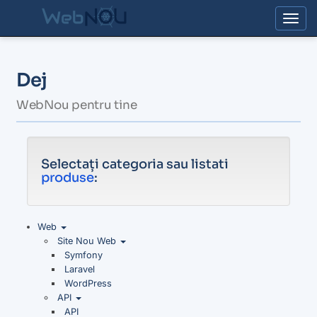
Togg
Dej
WebNou pentru tine
Selectați categoria sau listati
produse
:
Web
Site Nou Web
Symfony
Laravel
WordPress
API
API