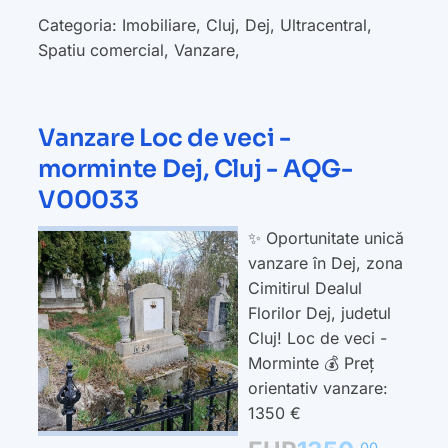
Categoria:
Imobiliare
,
Cluj
,
Dej
,
Ultracentral
,
Spatiu comercial
,
Vanzare
,
Vanzare Loc de veci -
morminte Dej, Cluj - AQG-
V00033
✨ Oportunitate unică
vanzare în Dej, zona
Cimitirul Dealul
Florilor Dej, judetul
Cluj! Loc de veci -
Morminte 💰 Preț
orientativ vanzare:
1350 €
00