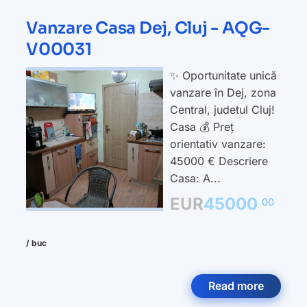
Vanzare Casa Dej, Cluj - AQG-
V00031
✨ Oportunitate unică
vanzare în Dej, zona
Central, judetul Cluj!
Casa 💰 Preț
orientativ vanzare:
45000 € Descriere
Casa: A...
EUR
45000
00
/ buc
Read more