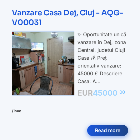
Vanzare Casa Dej, Cluj - AQG-
V00031
✨ Oportunitate unică
vanzare în Dej, zona
Central, judetul Cluj!
Casa 💰 Preț
orientativ vanzare:
45000 € Descriere
Casa: A...
EUR
45000
00
/ buc
Read more