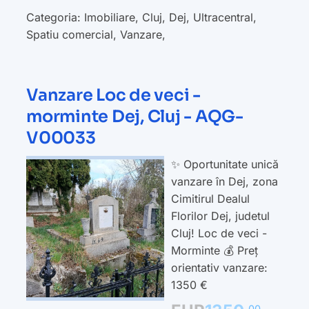
Categoria:
Imobiliare
,
Cluj
,
Dej
,
Ultracentral
,
Spatiu comercial
,
Vanzare
,
Vanzare Loc de veci -
morminte Dej, Cluj - AQG-
V00033
✨ Oportunitate unică
vanzare în Dej, zona
Cimitirul Dealul
Florilor Dej, judetul
Cluj! Loc de veci -
Morminte 💰 Preț
orientativ vanzare:
1350 €
00