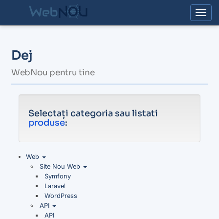
Togg
Dej
WebNou pentru tine
Selectați categoria sau listati
produse
:
Web
Site Nou Web
Symfony
Laravel
WordPress
API
API