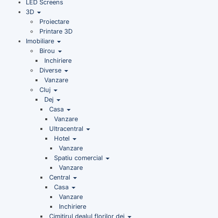
LED Screens
3D
Proiectare
Printare 3D
Imobiliare
Birou
Inchiriere
Diverse
Vanzare
Cluj
Dej
Casa
Vanzare
Ultracentral
Hotel
Vanzare
Spatiu comercial
Vanzare
Central
Casa
Vanzare
Inchiriere
Cimitirul dealul florilor dej