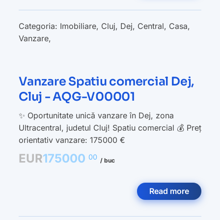
Categoria:
Imobiliare
,
Cluj
,
Dej
,
Central
,
Casa
,
Vanzare
,
Vanzare Spatiu comercial Dej,
Cluj - AQG-V00001
✨ Oportunitate unică vanzare în Dej, zona
Ultracentral, judetul Cluj! Spatiu comercial 💰 Preț
orientativ vanzare: 175000 €
EUR
175000
00
/ buc
Read more