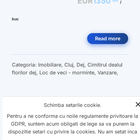
EUR
1350
/
buc
Read more
Categoria:
Imobiliare
,
Cluj
,
Dej
,
Cimitirul dealul
florilor dej
,
Loc de veci - morminte
,
Vanzare
,
Schimba setarile cookie.
« Previous
1
2
3
Next »
Pentru a ne conforma cu noile regulamente privitoare la
GDPR, suntem acum obligati de lege sa va punem la
dispozitie setari cu privire la cookies. Nu am setat inca
aceste cookie care v-ar putea urmari. Daca vreti sa