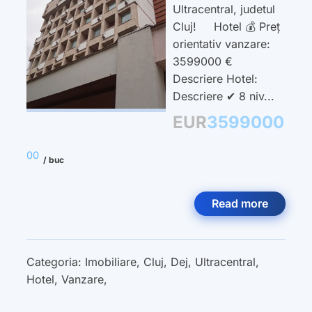
Ultracentral, judetul
Cluj! Hotel 💰 Preț
orientativ vanzare:
3599000 €
Descriere Hotel:
Descriere ✔ 8 niv...
EUR
3599000
00
/ buc
Read more
Categoria:
Imobiliare
,
Cluj
,
Dej
,
Ultracentral
,
Hotel
,
Vanzare
,