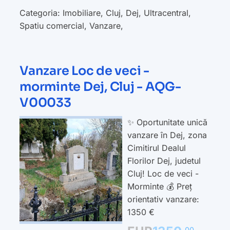
Categoria:
Imobiliare
,
Cluj
,
Dej
,
Ultracentral
,
Spatiu comercial
,
Vanzare
,
Vanzare Loc de veci -
morminte Dej, Cluj - AQG-
V00033
✨ Oportunitate unică
vanzare în Dej, zona
Cimitirul Dealul
Florilor Dej, judetul
Cluj! Loc de veci -
Morminte 💰 Preț
orientativ vanzare:
1350 €
00