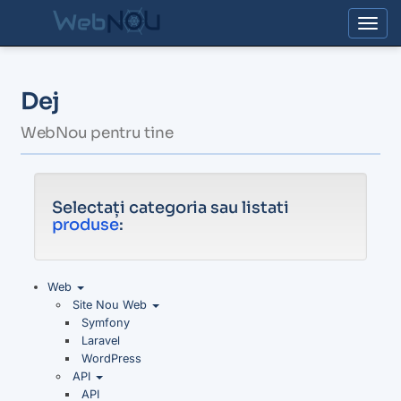
Togg
Dej
WebNou pentru tine
Selectați categoria sau listati
produse
:
Web
Site Nou Web
Symfony
Laravel
WordPress
API
API