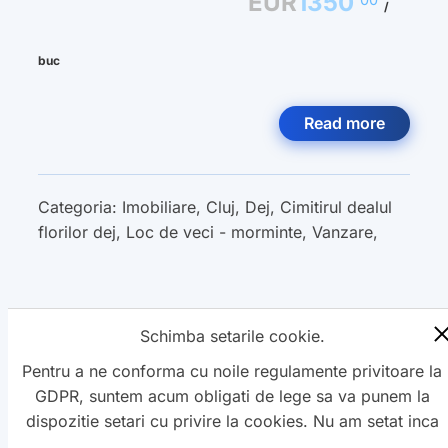
EUR
1350
/
buc
Read more
Categoria:
Imobiliare
,
Cluj
,
Dej
,
Cimitirul dealul
florilor dej
,
Loc de veci - morminte
,
Vanzare
,
Schimba setarile cookie.
« Previous
1
2
3
Next »
Pentru a ne conforma cu noile regulamente privitoare la
GDPR, suntem acum obligati de lege sa va punem la
dispozitie setari cu privire la cookies. Nu am setat inca
aceste cookie care v-ar putea urmari. Daca vreti sa