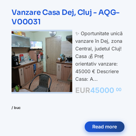
Vanzare Casa Dej, Cluj - AQG-
V00031
✨ Oportunitate unică
vanzare în Dej, zona
Central, judetul Cluj!
Casa 💰 Preț
orientativ vanzare:
45000 € Descriere
Casa: A...
EUR
45000
00
/ buc
Read more