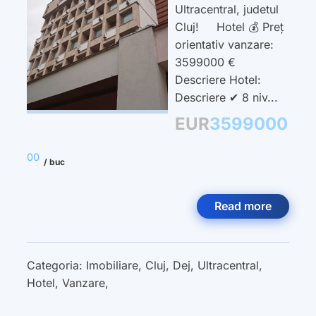
Ultracentral, judetul
Cluj! Hotel 💰 Preț
orientativ vanzare:
3599000 €
Descriere Hotel:
Descriere ✔ 8 niv...
EUR
3599000
00
/ buc
Read more
Categoria:
Imobiliare
,
Cluj
,
Dej
,
Ultracentral
,
Hotel
,
Vanzare
,