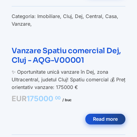
Categoria:
Imobiliare
,
Cluj
,
Dej
,
Central
,
Casa
,
Vanzare
,
Vanzare Spatiu comercial Dej,
Cluj - AQG-V00001
✨ Oportunitate unică vanzare în Dej, zona
Ultracentral, judetul Cluj! Spatiu comercial 💰 Preț
orientativ vanzare: 175000 €
EUR
175000
00
/ buc
Read more