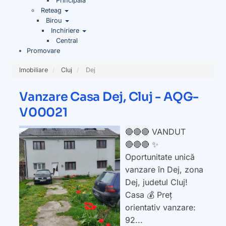
Principala
Reteag
Birou
Inchiriere
Central
Promovare
Imobiliare
Cluj
Dej
Vanzare Casa Dej, Cluj - AQG-
V00021
🔴🔴🔴 VANDUT
🔴🔴🔴 ✨
Oportunitate unică
vanzare în Dej, zona
Dej, judetul Cluj!
Casa 💰 Preț
orientativ vanzare:
92...