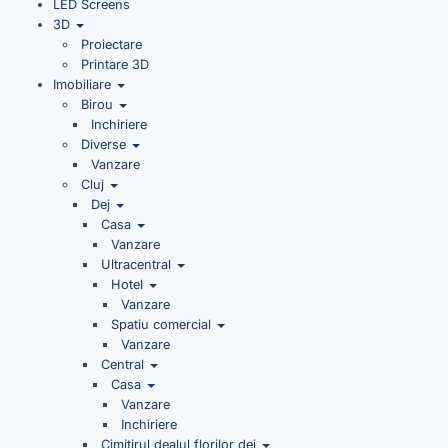
LED Screens
3D
Proiectare
Printare 3D
Imobiliare
Birou
Inchiriere
Diverse
Vanzare
Cluj
Dej
Casa
Vanzare
Ultracentral
Hotel
Vanzare
Spatiu comercial
Vanzare
Central
Casa
Vanzare
Inchiriere
Cimitirul dealul florilor dej