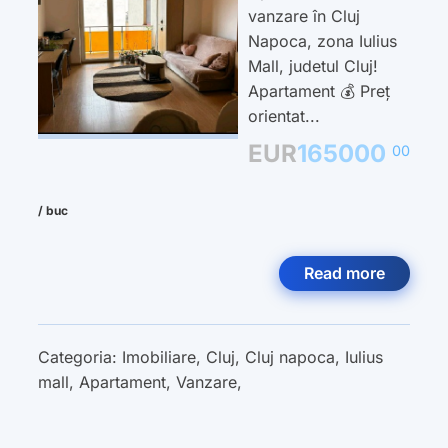
vanzare în Cluj
Napoca, zona Iulius
Mall, judetul Cluj!
Apartament 💰 Preț
orientat...
EUR
165000
00
/ buc
Read more
Categoria:
Imobiliare
,
Cluj
,
Cluj napoca
,
Iulius
mall
,
Apartament
,
Vanzare
,