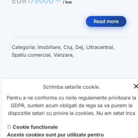
EUR
175000
/ buc
Read more
Categoria:
Imobiliare
,
Cluj
,
Dej
,
Ultracentral
,
Spatiu comercial
,
Vanzare
,
Schimba setarile cookie.
« Previous
1
2
3
4
5
Next »
Pentru a ne conforma cu noile regulamente privitoare la
GDPR, suntem acum obligati de lege sa va punem la
dispozitie setari cu privire la cookies. Nu am setat inca
aceste cookie care v-ar putea urmari. Daca vreti sa
Cookie functionale
Copyright ©
schimbati aceste setari mai tarziu, va punem la
Petro
&
Aquis
2022-2027 - servicii
Aceste cookies sunt pur utilizate pentru
dispozitie un buton in coltul de jos al paginii. In orice
profesionale de creare
WebNou
. Hai la noi !