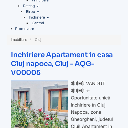
Principala
Reteag
Birou
Inchiriere
Central
Promovare
Imobiliare
Cluj
Inchiriere Apartament in casa
Cluj napoca, Cluj - AQG-
V00005
🔴🔴🔴 VANDUT
🔴🔴🔴 ✨
Oportunitate unică
inchiriere în Cluj
Napoca, zona
Gheorgheni, judetul
Cluj! Apartament in