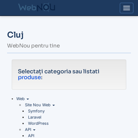
Togg
Cluj
WebNou pentru tine
Selectați categoria sau listati
produse
:
Web
Site Nou Web
Symfony
Laravel
WordPress
API
API