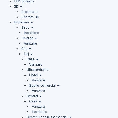
LED Screens
3D
Proiectare
Printare 3D
Imobiliare
Birou
Inchiriere
Diverse
Vanzare
Cluj
Dej
Casa
Vanzare
Ultracentral
Hotel
Vanzare
Spatiu comercial
Vanzare
Central
Casa
Vanzare
Inchiriere
Cimitirul dealul florilor dej