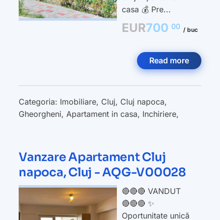
casa 💰 Pre...
EUR
700
00
/ buc
Read more
Categoria:
Imobiliare
,
Cluj
,
Cluj napoca
,
Gheorgheni
,
Apartament in casa
,
Inchiriere
,
Vanzare Apartament Cluj
napoca, Cluj - AQG-V00028
🔴🔴🔴 VANDUT
🔴🔴🔴 ✨
Oportunitate unică