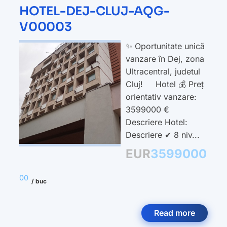
HOTEL-DEJ-CLUJ-AQG-
V00003
✨ Oportunitate unică
vanzare în Dej, zona
Ultracentral, judetul
Cluj! Hotel 💰 Preț
orientativ vanzare:
3599000 €
Descriere Hotel:
Descriere ✔ 8 niv...
EUR
3599000
00
/ buc
Read more