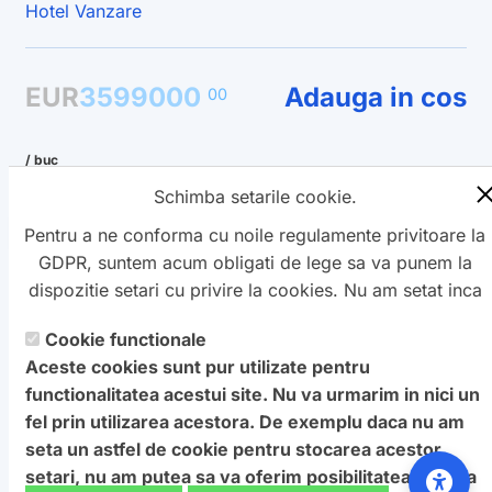
Hotel
Vanzare
EUR
3599000
Adauga in cos
00
/ buc
Schimba setarile cookie.
Înapoi la produse
Pentru a ne conforma cu noile regulamente privitoare la
GDPR, suntem acum obligati de lege sa va punem la
dispozitie setari cu privire la cookies. Nu am setat inca
aceste cookie care v-ar putea urmari. Daca vreti sa
Cookie functionale
Copyright ©
schimbati aceste setari mai tarziu, va punem la
Petro
&
Aquis
2022-2027 - servicii
Aceste cookies sunt pur utilizate pentru
dispozitie un buton in coltul de jos al paginii. In orice
profesionale de creare
WebNou
. Hai la noi !
functionalitatea acestui site. Nu va urmarim in nici un
caz, va aducem la cunostiinta ca unele cookie sunt intr-
Textele si imaginile prezente pe acest site au fost furnizate de
fel prin utilizarea acestora. De exemplu daca nu am
adevar necesare website-ului nostru pentru a functiona,
catre proprietarul de domeniu! Pentru orice probleme va rog
seta un astfel de cookie pentru stocarea acestor
si nu pot fi dezactivate.
Daca nu sunteti de acord cu
sa ne contactati.
setari, nu am putea sa va oferim posibilitatea de a va
aceasta
: Va rugam sa nu vizitati acest site.