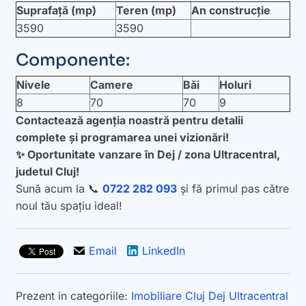
Suprafață (mp)
Teren (mp)
An construcție
3590
3590
Componente:
Nivele
Camere
Băi
Holuri
8
70
70
9
Contactează agenția noastră pentru detalii
complete și programarea unei vizionări!
✨ Oportunitate vanzare în Dej / zona Ultracentral,
judetul Cluj!
Sună acum la 📞
0722 282 093
și fă primul pas către
noul tău spațiu ideal!
Email
LinkedIn
Prezent in categoriile:
Imobiliare
Cluj
Dej
Ultracentral