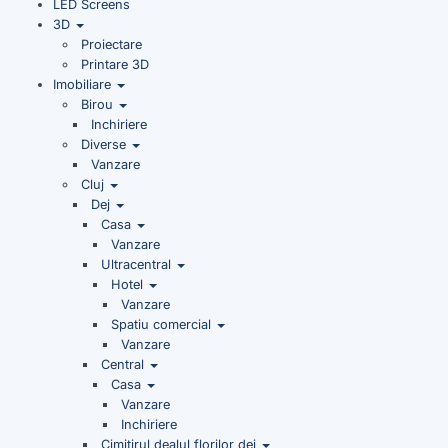
LED Screens
3D
Proiectare
Printare 3D
Imobiliare
Birou
Inchiriere
Diverse
Vanzare
Cluj
Dej
Casa
Vanzare
Ultracentral
Hotel
Vanzare
Spatiu comercial
Vanzare
Central
Casa
Vanzare
Inchiriere
Cimitirul dealul florilor dej