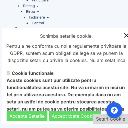
Principala
Reteag
Birou
Inchiriere
Central
Promovare
Schimba setarile cookie.
Imobiliare
Cluj
Mica
Teren extravilan
Pentru a ne conforma cu noile regulamente privitoare la
GDPR, suntem acum obligati de lege sa va punem la
dispozitie setari cu privire la cookies. Nu am setat inca
aceste cookie care v-ar putea urmari. Daca vreti sa
Cookie functionale
Copyright ©
schimbati aceste setari mai tarziu, va punem la
Petro
&
Aquis
2022-2027 - servicii
Aceste cookies sunt pur utilizate pentru
dispozitie un buton in coltul de jos al paginii. In orice
profesionale de creare
WebNou
. Hai la noi !
functionalitatea acestui site. Nu va urmarim in nici un
caz, va aducem la cunostiinta ca unele cookie sunt intr-
Textele si imaginile prezente pe acest site au fost furnizate de
fel prin utilizarea acestora. De exemplu daca nu am
adevar necesare website-ului nostru pentru a functiona,
catre proprietarul de domeniu! Pentru orice probleme va rog
seta un astfel de cookie pentru stocarea acestor
si nu pot fi dezactivate.
Daca nu sunteti de acord cu
sa ne contactati.
setari, nu am putea sa va oferim posibilitatea de a va
aceasta
: Va rugam sa nu vizitati acest site.
afisa acest ecran cu optiuni.
Accepta Setarile
Accept toate Cookies
Setari Cookie
Setari Cookie
Pentru a ne sprijini activitatea, in schimbul accesarii