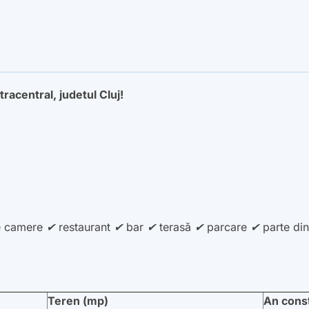
racentral, judetul Cluj!
e camere ✔ restaurant ✔ bar ✔ terasă ✔ parcare ✔ parte din
Teren (mp)
An cons