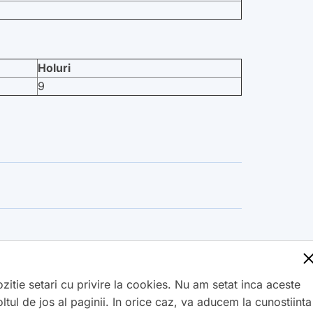
Holuri
9
Adauga in cos
tie setari cu privire la cookies. Nu am setat inca aceste
tul de jos al paginii. In orice caz, va aducem la cunostiinta