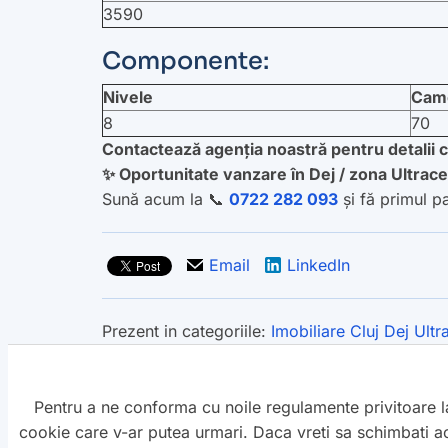
3590
Componente:
Nivele
Cam
8
70
Contactează agenția noastră pentru detalii 
✨ Oportunitate vanzare în Dej / zona Ultracen
Sună acum la 📞
0722 282 093
și fă primul pa
Email
LinkedIn
Prezent in categoriile:
Imobiliare
Cluj
Dej
Ultr
EUR
3599000
Pentru a ne conforma cu noile regulamente privitoare l
00
/ buc
cookie care v-ar putea urmari. Daca vreti sa schimbati ace