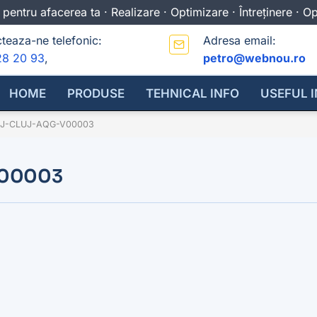
 pentru afacerea ta · Realizare · Optimizare · Întreținere · 
teaza-ne telefonic:
Adresa email:
28 20 93
,
petro@webnou.ro
HOME
PRODUSE
TEHNICAL INFO
USEFUL 
J-CLUJ-AQG-V00003
V00003