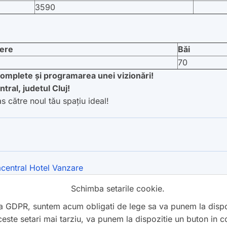
3590
ere
Băi
70
complete și programarea unei vizionări!
tral, judetul Cluj!
s către noul tău spațiu ideal!
acentral
Hotel
Vanzare
Schimba setarile cookie.
a GDPR, suntem acum obligati de lege sa va punem la dispozi
ste setari mai tarziu, va punem la dispozitie un buton in col