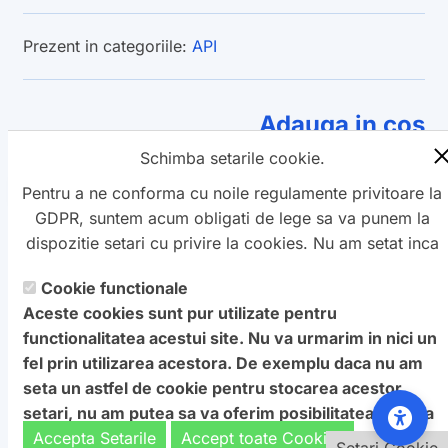
Prezent in categoriile:
API
Adauga in cos
Schimba setarile cookie.
Înapoi la produse
Pentru a ne conforma cu noile regulamente privitoare la
GDPR, suntem acum obligati de lege sa va punem la
dispozitie setari cu privire la cookies. Nu am setat inca
aceste cookie care v-ar putea urmari. Daca vreti sa
Cookie functionale
Copyright ©
schimbati aceste setari mai tarziu, va punem la
Petro
&
Aquis
2022-2027 - servicii
Aceste cookies sunt pur utilizate pentru
dispozitie un buton in coltul de jos al paginii. In orice
profesionale de creare
WebNou
. Hai la noi !
functionalitatea acestui site. Nu va urmarim in nici un
caz, va aducem la cunostiinta ca unele cookie sunt intr-
Textele si imaginile prezente pe acest site au fost furnizate de
fel prin utilizarea acestora. De exemplu daca nu am
adevar necesare website-ului nostru pentru a functiona,
catre proprietarul de domeniu! Pentru orice probleme va rog
seta un astfel de cookie pentru stocarea acestor
si nu pot fi dezactivate.
Daca nu sunteti de acord cu
sa ne contactati.
setari, nu am putea sa va oferim posibilitatea de a va
aceasta
: Va rugam sa nu vizitati acest site.
afisa acest ecran cu optiuni.
Accepta Setarile
Accept toate Cookies