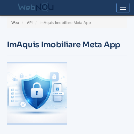
Togg
Web
API
ImAquis Imobiliare Meta App
ImAquis Imobiliare Meta App